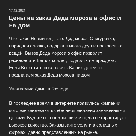
мороза
и
ОПУБЛИКОВАНО
17.12.2021
Цены на заказ Деда мороза в офис и
снегурочки
на дом
на
дом
Что такое Новый год – это Дед мороз, Снегурочка,
и
нарядная елочка, подарки и много других прекрасных
в
вещей. Вызов Деда мороза в офис позволит
офис»
развеселить Ваших коллег, подарить им праздник.
Если Вы хотите поздравить Ваших детей, то
предлагаем заказ Деда мороза на дом.
Уважаемые Дамы и Господа!
В последнее время в интернете появились компании,
которые завлекают к себе неоправданно заниженными
ценами. Будьте осторожны, низкая цена не гарантирует
высокое качество. Заказывайте услуги в солидных
фирмах, давно представленных на рынке.