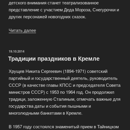
детского внимания станет театрализованное
представление с участием Деда Мороза, Снегурочки и
других персонажей новогодних сказок.
Читать далее
«Последний
штрих
к
празднику»
ОПУБЛИКОВАНО
19.10.2014
Традиции праздников в Кремле
Хрущев Никита Сергеевич (1894-1971) советский
партийный и государственный деятель, руководитель
СССР (в качестве главы КПСС и председателя Совета
министров СССР) с 1953 по 1964 год. Он продолжил
традици, заложенную Сталиным, отмечать важные для
государства даты и события пышными и
многолюдными банкетами в Кремле.
В 1957 году состоялся знаменитый прием в Тайницком