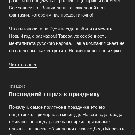
разным по общему настроению, сценарию и времени.
Все зависит от Ваших личных пожеланий и от
фантазии, которой у нас предостаточно!
Что ни говори, а на Руси всегда любили отмечать
Новый год с размахом! Такова уж особенность
менталитета русского народа. Наша компания знает не
по наслышке, как встретить Новый год весело и ярко.
Читать далее
«Выступление
деда
Мороза
и
ОПУБЛИКОВАНО
17.11.2015
Последний штрих к празднику
Снегурочки»
Пожалуй, самое приятное в празднике это его
подготовка. Примерно за месяц до Нового года города
оживают: повсюду развешаны яркие призывные
плакаты, вывески, объявления о заказе Деда Мороза и