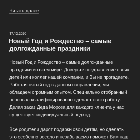
Читать далее
«Цены
на
заказ
Деда
ОПУБЛИКОВАНО
17.12.2020
Новый Год и Рождество – самые
мороза
долгожданные праздники
в
офис
Новый Год и Рождество – самые долгожданные
и
праздники во всем мире. Доверьте поздравление своих
на
детей или коллег нашей компании, и Вы не прогадаете.
дом»
Работая пятый год в данном направлении, мы
обладаем огромным опытом. Специально отобранный
персонал квалифицированно сделает свою работу.
Делая заказ Деда Мороза для каждого клиента у нас
существует индивидуальный подход.
Все родители дарят подарки свои детям, но сделать
это особенно весело и незабываемо поможет Вам наш