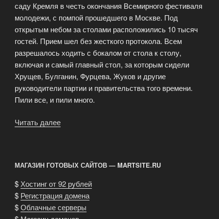
саду Кремля в честь окончания Всемирного фестиваля
молодежи, с помпой прошедшего в Москве. Под
открытым небом за столами расположились 10 тысяч
гостей. Прием шел без жесткого протокола. Всем
разрешалось ходить с бокалом от стола к столу,
включая и самый главный стол, за которым сидели
Хрущев, Булганин, Фурцева, Жуков и другие
руководители партии и правительства того времени.
Пили все, и пили много.
Читать далее
«Традиции
праздников
в
Кремле»
МАГАЗИН ГОТОВЫХ САЙТОВ — MARTSITE.RU
$
Хостинг от 92 рублей
$
Регистрация домена
$
Облачные серверы
$
Магазин доменов