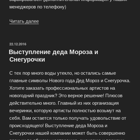
менеджеров по телефону)
Читать далее
«Новый
Год
и
Рождество
ОПУБЛИКОВАНО
22.12.2016
Выступление деда Мороза и
–
Снегурочки
самые
долгожданные
С тех пор много воды утекло, но остались самые
праздники»
главные символы Нового года Дед Мороз и Снегурочка.
Хотите заказать профессиональных артистов на
новогодний праздник? Это верное решение! Плюсов
действительно много. Главный из них организация
вечеринки, которую артисты полностью возьмут на
себя. Вам остается только получать удовольствие от
происходящего! Выступление деда Мороза и
Снегурочки нашей компании может быть совершенно