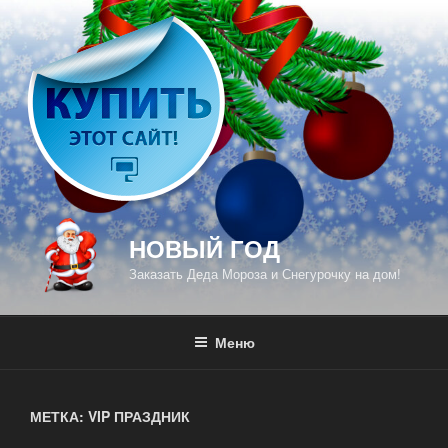
Перейти
к
содержимому
НОВЫЙ ГОД
Заказать Деда Мороза и Снегурочку на дом!
Меню
МЕТКА: VIP ПРАЗДНИК