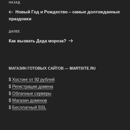
Предыдущая
НАЗАД
по
запись:
записям
Новый Год и Рождество – самые долгожданные
праздники
Следующая
ДАЛЕЕ
запись
Как вызвать Деда мороза?
МАГАЗИН ГОТОВЫХ САЙТОВ — MARTSITE.RU
$
Хостинг от 92 рублей
$
Регистрация домена
$
Облачные серверы
$
Магазин доменов
$
Бесплатный SSL