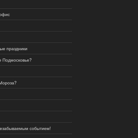
 офис
ые праздники
е Подмосковье?
 Мороза?
?
 незабываемым событием!