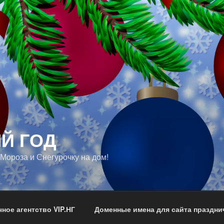
Й ГОД
 Мороза и Снегурочку на дом!
ное агентство VIP.НГ
Доменные имена для сайта празднич