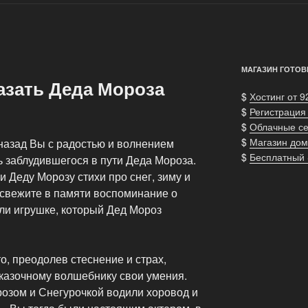
МАГАЗИН ГОТОВ
азать Деда Мороза
$
Хостинг от 9
$
Регистрация
$
Облачные с
$
Магазин дом
 назад Вы с радостью и волнением
$
Бесплатный
 заблудившегося в пути Деда Мороза.
ли Деду Морозу стихи про снег, зиму и
освежите в памяти воспоминание о
ли игрушке, который Дед Мороз
о, преодолев стеснение и страх,
казочному волшебнику свои умения.
розом и Снегурочкой водили хоровод и