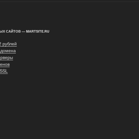
ЫХ САЙТОВ — MARTSITE.RU
2 рублей
 домена
ерверы
енов
 SSL