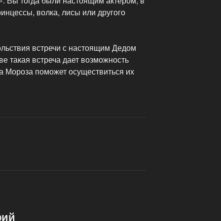
». Вы тогда были настоящим актером, в
ринцессы, волка, лисы или другого
ольствия встречи с настоящим Дедом
ве такая встреча дает возможность
да Мороза поможет осуществиться их
рий