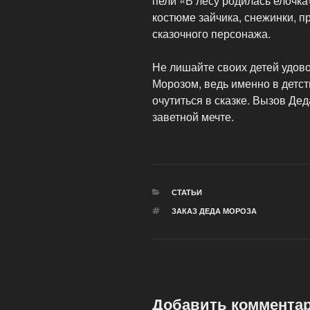
пели «В лесу родилась елочка
костюме зайчика, снежинки, п
сказочного персонажа.
Не лишайте своих детей удов
Морозом, ведь именно в детст
очутиться в сказке. Вызов Де
заветной мечте.
РУБРИКИ
СТАТЬИ
МЕТКИ
ЗАКАЗ ДЕДА МОРОЗА
Добавить коммента