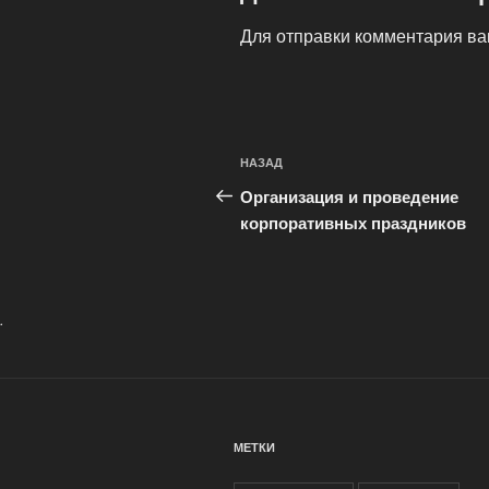
Для отправки комментария в
Навигация
Предыдущая
НАЗАД
по
запись:
Организация и проведение
записям
корпоративных праздников
.
МЕТКИ