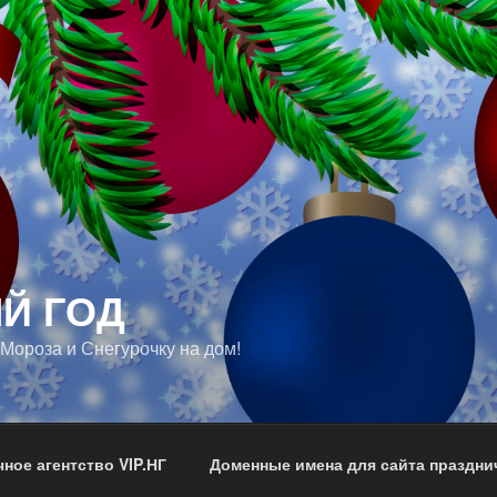
Й ГОД
 Мороза и Снегурочку на дом!
ное агентство VIP.НГ
Доменные имена для сайта празднич