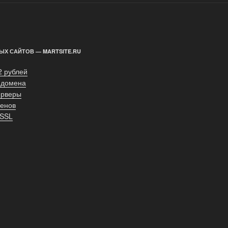
ЫХ САЙТОВ — MARTSITE.RU
2 рублей
 домена
ерверы
енов
 SSL