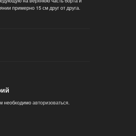
следующую на верхнюю часть борта и
янии примерно 15 см друг от друга.
рий
ам необходимо
авторизоваться
.