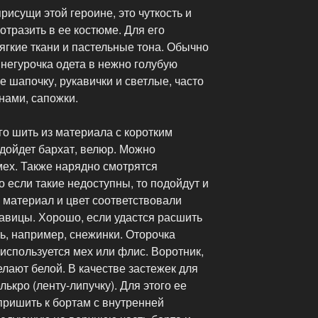
рисущи этой героине, это чуткость и
отразить в ее костюме. Для его
ягкие ткани и пастельные тона. Обычно
негурочка одета в нежно голубую
е шапочку, рукавички и светлые, часто
нами, сапожки.
о шить из материала с коротким
дойдет бархат, велюр. Можно
мех. Также нарядно смотрятся
о если такие недоступны, то подойдут и
 материал и цвет соответствовали
авицы. Хорошо, если удастся расшить
ь, например, снежинки. Оторочка
используется мех или флис. Воротник,
лают белой. В качестве застежек для
ькро (ленту-липучку). Для этого ее
 пришить к бортам с внутренней