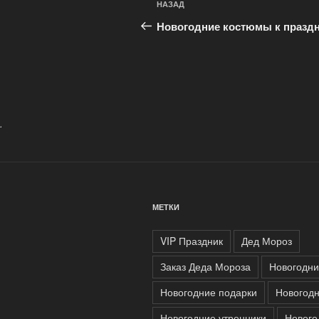
Предыдущая
НАЗАД
по
запись:
Новогодние костюмы к празд
записям
.
МЕТКИ
VIP Праздник
Дед Мороз
Заказ Деда Мороза
Новогодни
Новогодние подарки
Новогодн
Новогодние утренники
Нового