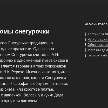
МАГАЗИН ГОТОВ
юмы снегурочки
$
Хостинг от 9
$
Регистрация
роза Снегурочка традиционно
$
Облачные с
годние праздники. Однако она
$
Магазин дом
телем Снегурочки считается А.Н.
$
Бесплатный
ероиню в одноименной пьесе-сказке в
является творением трех художников
и Н.К. Рериха. Именно из-за того, что в
колько мастеров, костюм Снегурочки
ветлый сарафан с обручем на голове,
из снега, или короткое платье,
 с шапочкой. Волосы у внучки Деда
в одну или две косы.